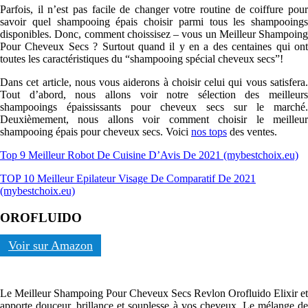
Parfois, il n’est pas facile de changer votre routine de coiffure pour
savoir quel shampooing épais choisir parmi tous les shampooings
disponibles. Donc, comment choissisez – vous un Meilleur Shampoing
Pour Cheveux Secs ? Surtout quand il y en a des centaines qui ont
toutes les caractéristiques du “shampooing spécial cheveux secs”!
Dans cet article, nous vous aiderons à choisir celui qui vous satisfera.
Tout d’abord, nous allons voir notre sélection des meilleurs
shampooings épaississants pour cheveux secs sur le marché.
Deuxièmement, nous allons voir comment choisir le meilleur
shampooing épais pour cheveux secs. Voici
nos tops
des ventes.
Top 9 Meilleur Robot De Cuisine D’Avis De 2021 (mybestchoix.eu)
TOP 10 Meilleur Epilateur Visage De Comparatif De 2021
(mybestchoix.eu)
OROFLUIDO
Voir sur Amazon
Le Meilleur Shampoing Pour Cheveux Secs Revlon Orofluido Elixir et
apporte douceur, brillance et souplesse à vos cheveux. Le mélange de