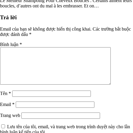
Le Meilleur Shampoing Pour Cheveux Bouclés . Certains aiment leurs
boucles, d’autres ont du mal à les embrasser. Et on…
Trả lời
Email của bạn sẽ không được hiển thị công khai.
Các trường bắt buộc
được đánh dấu
*
Bình luận
*
Tên
*
Email
*
Trang web
Lưu tên của tôi, email, và trang web trong trình duyệt này cho lần
bình luận kế tiếp của tôi.