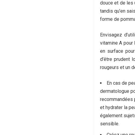
douce et de les 
tandis qu’en sai
forme de pomm
Envisagez d’uti
vitamine A pour 
en surface pour
d’être prudent lo
rougeurs et un 
En cas de pe
dermatologue po
recommandées pou
et hydrater la p
également sujets
sensible.
Créez une rou