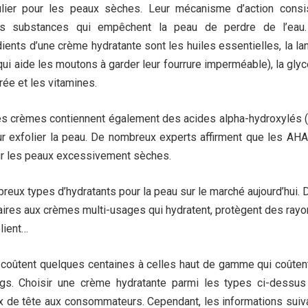
ulier pour les peaux sèches.
Leur mécanisme d’action consi
ines substances qui empêchent la peau de perdre de l’eau.
dients d’une crème hydratante sont les huiles essentielles, la la
ui aide les moutons à garder leur fourrure imperméable), la glyc
urée et les vitamines.
nes crèmes contiennent également des acides alpha-hydroxylés 
r exfolier la peau.
De nombreux experts affirment que les AHA
ur les peaux excessivement sèches.
breux types d’hydratants pour la peau sur le marché aujourd’hui.
aires aux crèmes multi-usages qui hydratent, protègent des ray
olient…
coûtent quelques centaines à celles haut de gamme qui coûten
gs.
Choisir une crème hydratante parmi les types ci-dessus
x de tête aux consommateurs.
Cependant, les informations suiv