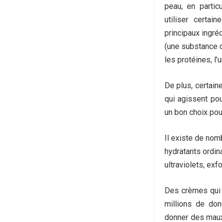
peau, en partic
utiliser certa
principaux ingré
(une substance q
les protéines, l’
De plus, certai
qui agissent pou
un bon choix po
Il existe de nom
hydratants ordin
ultraviolets, exf
Des crèmes qui 
millions de don
donner des mau