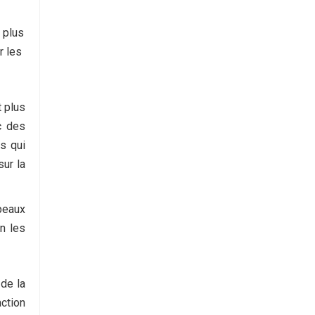
 plus
r les
t plus
c des
s qui
sur la
peaux
n les
 de la
ction