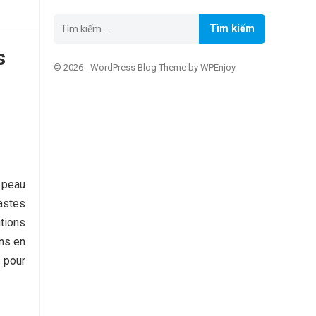
Tìm
kiếm
cho:
s
© 2026 -
WordPress Blog Theme
by
WPEnjoy
e peau
astes
tions
ins en
 pour