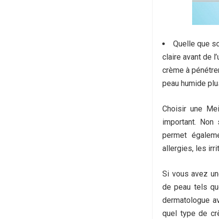
Quelle que so
claire avant de l’
crème à pénétrer
peau humide plu
Choisir une Me
important.
Non s
permet égaleme
allergies, les i
Si vous avez u
de peau tels que
dermatologue ava
quel type de crè