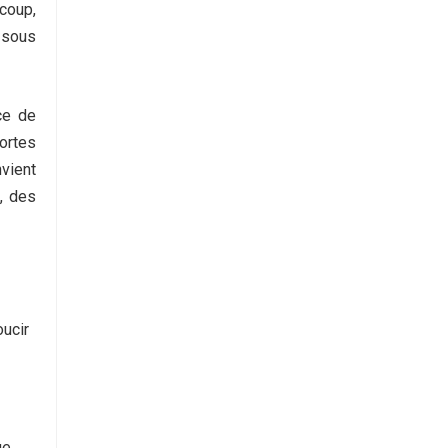
ucoup,
s sous
ce de
mortes
vient
n, des
oucir
ue