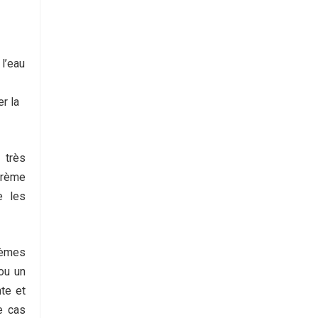
 l’eau
r la
 très
crème
e les
lèmes
ou un
nte et
ce cas