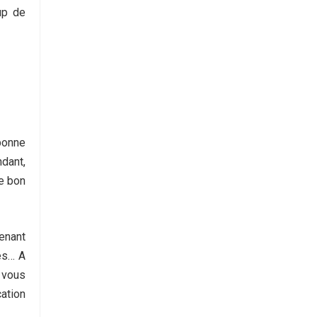
up de
 bonne
dant,
le bon
enant
les… A
, vous
ation