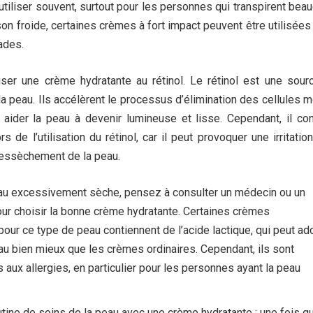
utiliser souvent, surtout pour les personnes qui transpirent bea
son froide, certaines crèmes à fort impact peuvent être utilisée
ades.
liser une crème hydratante au rétinol. Le rétinol est une sour
la peau. Ils accélèrent le processus d’élimination des cellules 
 aider la peau à devenir lumineuse et lisse. Cependant, il con
rs de l’utilisation du rétinol, car il peut provoquer une irritatio
dessèchement de la peau.
au excessivement sèche, pensez à consulter un médecin ou un
ur choisir la bonne crème hydratante. Certaines crèmes
r ce type de peau contiennent de l’acide lactique, qui peut ad
eau bien mieux que les crèmes ordinaires. Cependant, ils sont
 aux allergies, en particulier pour les personnes ayant la peau
tine de soins de la peau avec une crème hydratante : une fois q