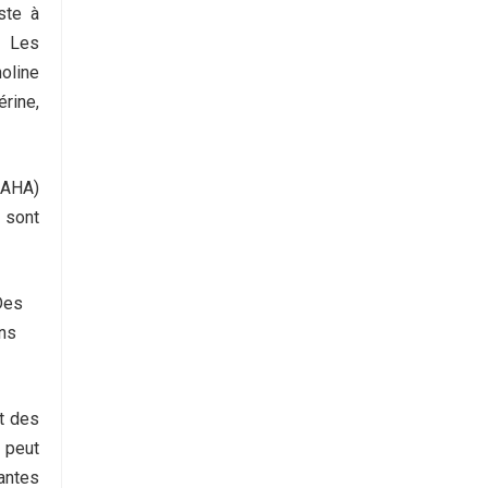
ste à
Les
noline
érine,
(AHA)
 sont
Des
ons
t des
 peut
antes