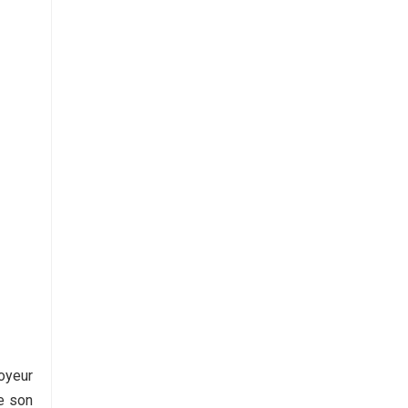
oyeur
e son