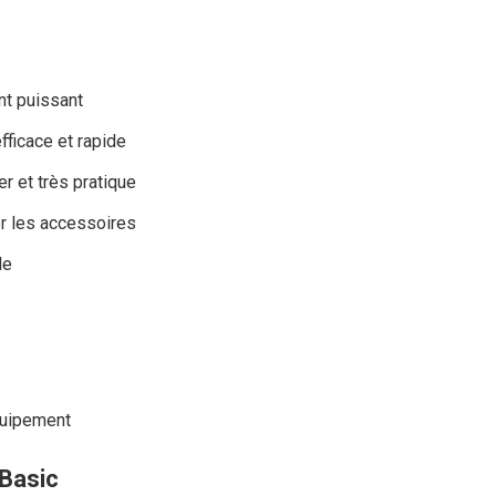
t puissant
ficace et rapide
ser et très pratique
r les accessoires
le
quipement
 Basic