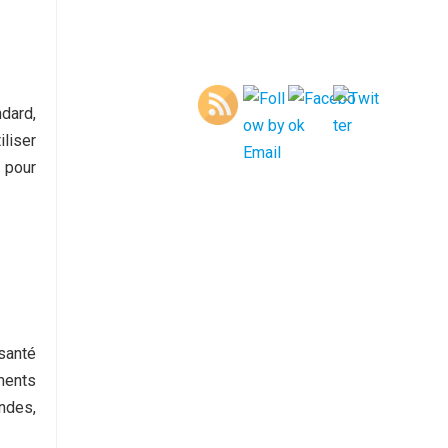
ndard,
iliser
 pour
santé
ments
andes,