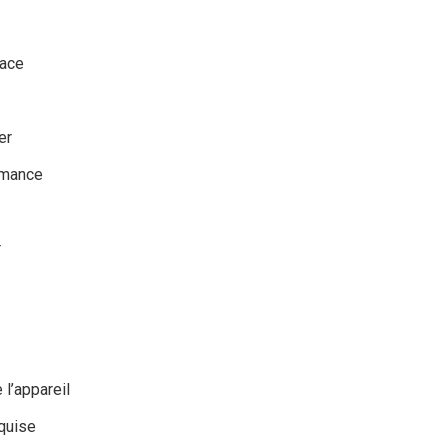
cace
er
rmance
r
e l’appareil
quise